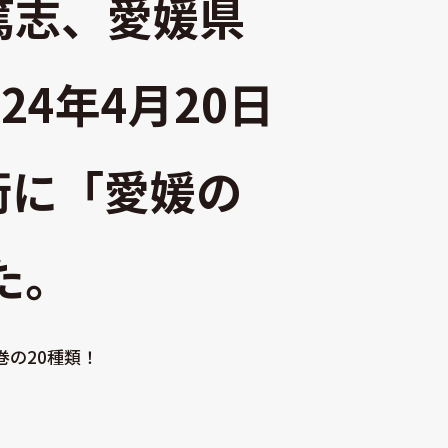
宮篤志、愛媛県
4年4月20日
街に「愛媛の
た。
巻の20種類！